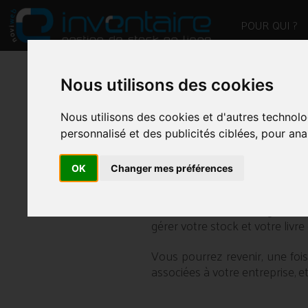
POUR QUI ?
Nous utilisons des cookies
CRÉEZ VOTRE 
Nous utilisons des cookies et d'autres technolo
IMMÉDIATEMENT
personnalisé et des publicités ciblées, pour ana
OK
Changer mes préférences
VOUS SOUHAITEZ CRÉ
La version Base du logiciel e
gérer votre stock et votre livre 
Vous pourrez revenir, une fois
associées à votre entreprise, et