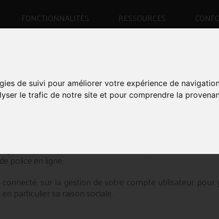
FONCTIONNALITÉS
RESSOURCES
CONFO
COMPTE GRATUIT E-INVENT
gies de suivi pour améliorer votre expérience de navigatio
 VOTRE STOCK ET VOTRE LIV
lyser le trafic de notre site et pour comprendre la provenan
ER UN COMPTE
st gratuite. Complétez le formulaire ci-après et utilisez e
de police en ligne.
 connecté, sur la gestion de votre compte utilisateur pour y
 en particulier sa raison sociale.