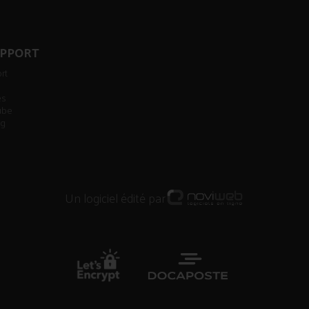
UPPORT
rt
es
tube
ug
Un logiciel édité par