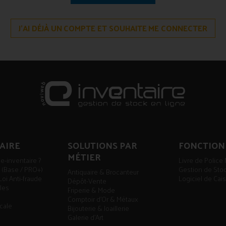
J'AI DÉJÀ UN COMPTE ET SOUHAITE ME CONNECTER
AIRE
SOLUTIONS PAR
FONCTION
MÉTIER
 e-inventaire ?
Livre de Polic
es (Base / PRO+)
Gestion de St
Antiquaire & Brocanteur
Loi Anti-fraude
Logiciel de Cai
Dépôt-Vente
ales
Friperie & Mode
Comptoir d'Or & Métaux
scale
Bijouterie & Joaillerie
Galerie d'Art