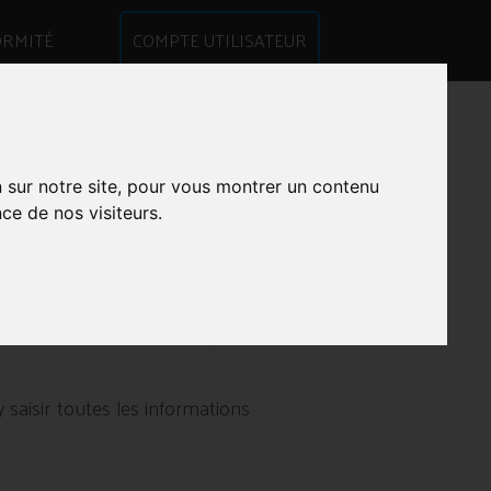
RMITÉ
COMPTE UTILISATEUR
AIRE ET GÉREZ
n sur notre site, pour vous montrer un contenu
RE DE POLICE
ce de nos visiteurs.
-inventaire immédiatement pour
 saisir toutes les informations