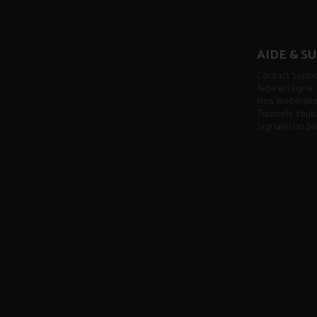
AIDE & S
Contact Suppo
Aide en ligne
Nos webinair
Tutoriels You
Signaler un b