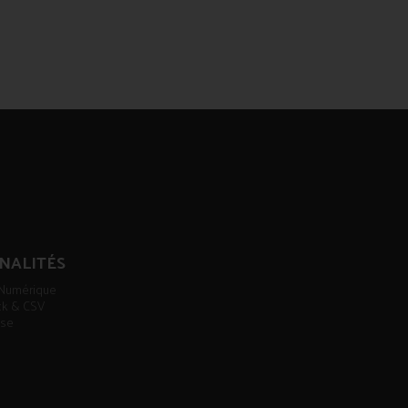
NALITÉS
e Numérique
ock & CSV
sse