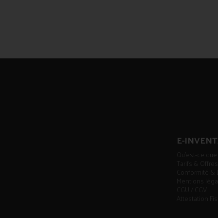
E-INVENT
Qu'est-ce que
Tarifs & Offr
Conformité & 
Mentions lég
CGU / CGV
Attestation Fi