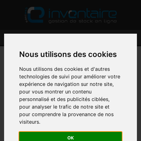
Nous utilisons des cookies
LOGICIEL DE GESTION POUR
Nous utilisons des cookies et d'autres
ANTIQUAIRES ET BROCANTEURS :
technologies de suivi pour améliorer votre
SIMPLIFIEZ VOTRE CONFORMITÉ,
expérience de navigation sur notre site,
pour vous montrer un contenu
MAÎTRISEZ VOS MARGES
personnalisé et des publicités ciblées,
pour analyser le trafic de notre site et
Que vous soyez antiquaire ou brocanteur, votre quotidien est fait de
pour comprendre la provenance de nos
recherche, d'expertise et de passion pour des pièces uniques. Mais
cette passion est souvent freinée par une réalité administrative
visiteurs.
complexe :
La tenue d'un
livre de police
papier, fastidieux et source
OK