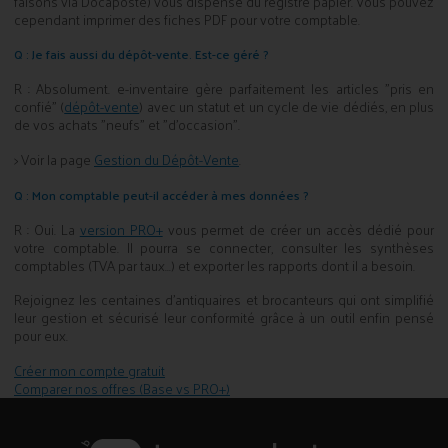
faisons via Docaposte) vous dispense du registre papier. Vous pouvez
cependant imprimer des fiches PDF pour votre comptable.
Q : Je fais aussi du dépôt-vente. Est-ce géré ?
R : Absolument. e-inventaire gère parfaitement les articles "pris en
confié" (
dépôt-vente
) avec un statut et un cycle de vie dédiés, en plus
de vos achats "neufs" et "d'occasion".
> Voir la page
Gestion du Dépôt-Vente
.
Q : Mon comptable peut-il accéder à mes données ?
R : Oui. La
version PRO+
vous permet de créer un accès dédié pour
votre comptable. Il pourra se connecter, consulter les synthèses
comptables (TVA par taux...) et exporter les rapports dont il a besoin.
Rejoignez les centaines d'antiquaires et brocanteurs qui ont simplifié
leur gestion et sécurisé leur conformité grâce à un outil enfin pensé
pour eux.
Créer mon compte gratuit
Comparer nos offres (Base vs PRO+)