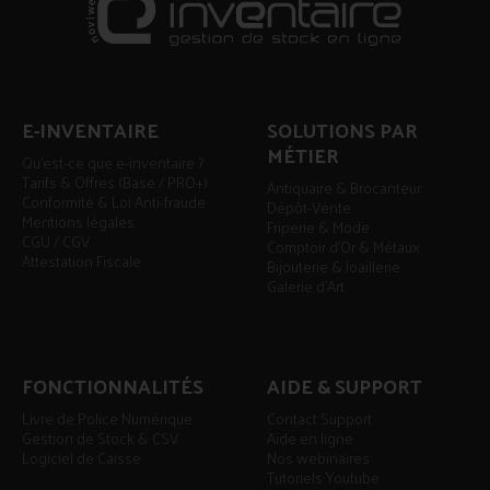
E-INVENTAIRE
SOLUTIONS PAR
MÉTIER
Qu'est-ce que e-inventaire ?
Tarifs & Offres (Base / PRO+)
Antiquaire & Brocanteur
Conformité & Loi Anti-fraude
Dépôt-Vente
Mentions légales
Friperie & Mode
CGU / CGV
Comptoir d'Or & Métaux
Attestation Fiscale
Bijouterie & Joaillerie
Galerie d'Art
FONCTIONNALITÉS
AIDE & SUPPORT
Livre de Police Numérique
Contact Support
Gestion de Stock & CSV
Aide en ligne
Logiciel de Caisse
Nos webinaires
Tutoriels Youtube