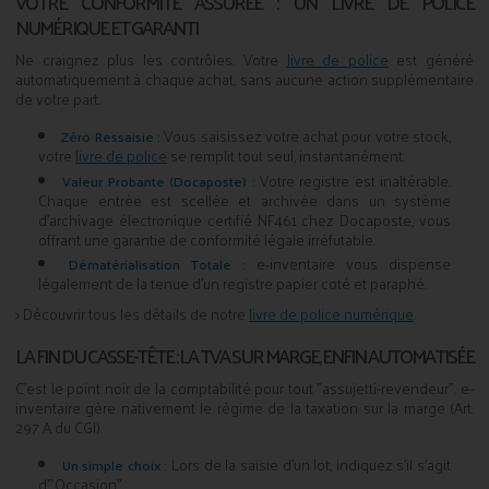
VOTRE CONFORMITÉ ASSURÉE : UN LIVRE DE POLICE
NUMÉRIQUE ET GARANTI
Ne craignez plus les contrôles. Votre
livre de police
est généré
automatiquement à chaque achat, sans aucune action supplémentaire
de votre part.
Vous saisissez votre achat pour votre stock,
Zéro Ressaisie :
votre
livre de police
se remplit tout seul, instantanément.
Votre registre est inaltérable.
Valeur Probante (Docaposte) :
Chaque entrée est scellée et archivée dans un système
d'archivage électronique certifié NF461 chez Docaposte, vous
offrant une garantie de conformité légale irréfutable.
e-inventaire vous dispense
Dématérialisation Totale :
légalement de la tenue d'un registre papier coté et paraphé.
> Découvrir tous les détails de notre
livre de police numérique
.
LA FIN DU CASSE-TÊTE : LA TVA SUR MARGE, ENFIN AUTOMATISÉE
C'est le point noir de la comptabilité pour tout "assujetti-revendeur". e-
inventaire gère nativement le régime de la taxation sur la marge (Art.
297 A du CGI).
Lors de la saisie d'un lot, indiquez s'il s'agit
Un simple choix :
d'"Occasion".