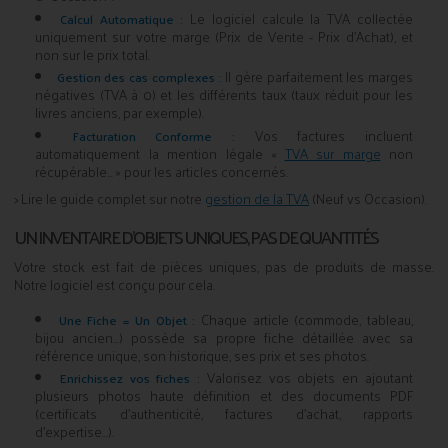
Le logiciel calcule la TVA collectée
Calcul Automatique :
uniquement sur votre marge (Prix de Vente - Prix d'Achat), et
non sur le prix total.
Il gère parfaitement les marges
Gestion des cas complexes :
négatives (TVA à 0) et les différents taux (taux réduit pour les
livres anciens, par exemple).
Vos factures incluent
Facturation Conforme :
automatiquement la mention légale «
TVA sur marge
non
récupérable... » pour les articles concernés.
> Lire le guide complet sur notre
gestion de la TVA
(Neuf vs Occasion).
UN INVENTAIRE D'OBJETS UNIQUES, PAS DE QUANTITÉS
Votre stock est fait de pièces uniques, pas de produits de masse.
Notre logiciel est conçu pour cela.
Chaque article (commode, tableau,
Une Fiche = Un Objet :
bijou ancien...) possède sa propre fiche détaillée avec sa
référence unique, son historique, ses prix et ses photos.
Valorisez vos objets en ajoutant
Enrichissez vos fiches :
plusieurs photos haute définition et des documents PDF
(certificats d'authenticité, factures d'achat, rapports
d'expertise...).